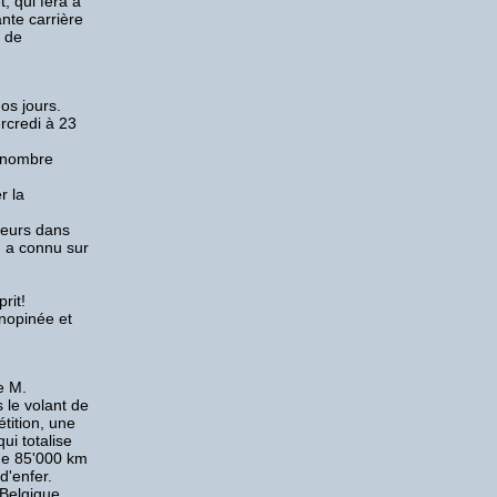
, qui fera à
ante carrière
t de
nos jours.
rcredi à 23
n nombre
r la
teurs dans
n a connu sur
rit!
inopinée et
e M.
 le volant de
ition, une
ui totalise
de 85'000 km
d'enfer.
 Belgique