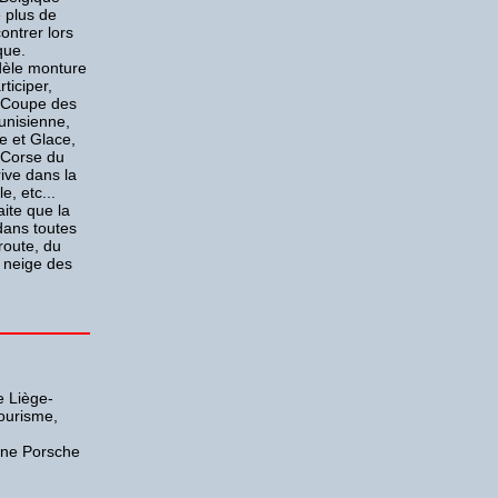
 plus de
ontrer lors
que.
dèle monture
ticiper,
a Coupe des
tunisienne,
e et Glace,
 Corse du
ive dans la
e, etc...
aite que la
dans toutes
route, du
a neige des
e Liège-
ourisme,
'une Porsche