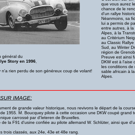
que vous aurez le
chance de le renc
d'un rallye histori
Néanmoins, sa fi
lui a permis de par
entre autres, à l
Alpes, à la Trans
au Critérium Neig
au Classic Rallye
Sud, au Winter Dr
région de Grenobl
u général du
Preuve est ainsi f
lye Story en 1996
,
DKW est à l'aise 
les conditions de 
n'a rien perdu de son généreux coup de volant!
sable africain à l
Alpes.
SUR IMAGE:
ment de grande valeur historique, nous revivons le départ de la cours
de 1955. M. Boucquey pilote à cette occasion une DKW coupé grand t
nique carrossé par d'Ieteren de Bruxelles.
ré de la F91 d'usine confiée au pilote allemand W. Schlüter, ainsi que d
us trois classés, aux 24e, 43e et 48e rang.