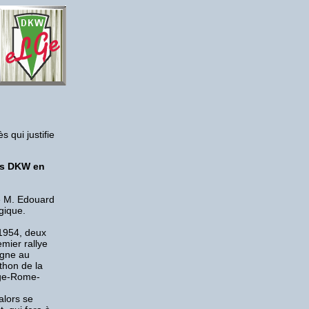
s qui justifie
ès DKW en
de M. Edouard
gique.
 1954, deux
mier rallye
ligne au
thon de la
iège-Rome-
alors se