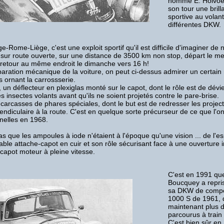
nomme E. Holvoet
son tour une brill
sportive au volan
différentes DKW.
ge-Rome-Liège, c'est une exploit sportif qu'il est difficile d'imaginer de 
e sur route ouverte, sur une distance de 3500 km non stop, départ le me
 retour au même endroit le dimanche vers 16 h!
paration mécanique de la voiture, on peut ci-dessus admirer un certai
s ornant la carrossserie.
 un déflecteur en plexiglas monté sur le capot, dont le rôle est de dévie
es insectes volants avant qu'ils ne soient projetés contre le pare-brise.
 carcasses de phares spéciales, dont le but est de redresser les projec
endiculaire à la route. C'est en quelque sorte précurseur de ce que l'o
nelles en 1968.
s que les ampoules à iode n'étaient à l'époque qu'une vision ... de l'esp
itable attache-capot en cuir et son rôle sécurisant face à une ouverture 
capot moteur à pleine vitesse.
C'est en 1991 qu
Boucquey a repris
sa DKW de compét
1000 S de 1961, q
maintenant plus 
parcourus à train 
C'est bien sûr en