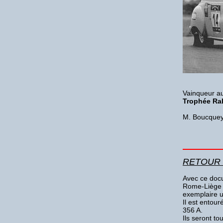
Vainqueur a
Trophée Ral
M. Boucquey 
RETOUR 
Avec ce docu
Rome-Liège 
exemplaire u
Il est entou
356 A.
Ils seront to