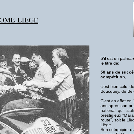
ROME-LIEGE
S'il est un palmarè
le titre de:
50 ans de succ
compétition
,
c'est bien celui 
Boucquey, de Bel
C'est en effet en
ans après son pre
national, qu'il s'a
prestigieux "Mara
route", soit le L
Liège.
Son coéquipier d'