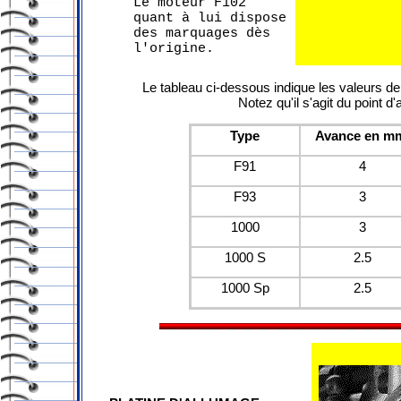
Le moteur F102
quant à lui dispose
des marquages dès
l'origine.
Le tableau ci-dessous indique les valeurs d
Notez qu'il s'agit du point 
Type
Avance en m
F91
4
F93
3
1000
3
1000 S
2.5
1000 Sp
2.5