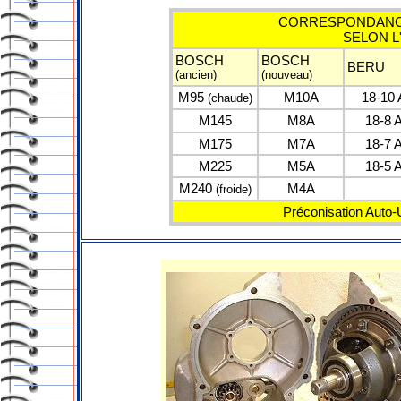
CORRESPONDANCE
SELON L
BOSCH
BOSCH
BERU
(ancien)
(nouveau)
M95
M10A
18-10
(chaude)
M145
M8A
18-8 
M175
M7A
18-7 
M225
M5A
18-5 
M240
M4A
(froide)
Préconisation Auto-