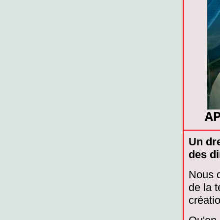
A
Un dre
des d
Nous d
de la 
créati