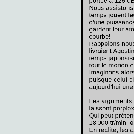
portée à 125 dB
Nous assistons 
temps jouent le
d'une puissance
gardent leur at
courbe!
Rappelons nous
livraient Agost
temps japonaise
tout le monde et
Imaginons alors
puisque celui-c
aujourd'hui une
Les arguments i
laissent perple
Qui peut préten
18'000 tr/min, 
En réalité, les