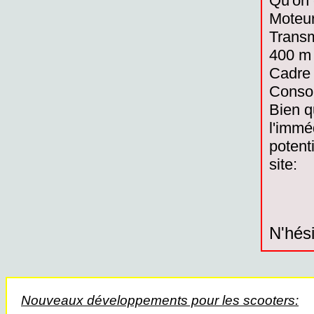
Qu'on 
Moteur
Transm
400 m 
Cadre 
Consom
Bien q
l'immé
potent
site:
N'hési
Nouveaux développements pour les scooters: