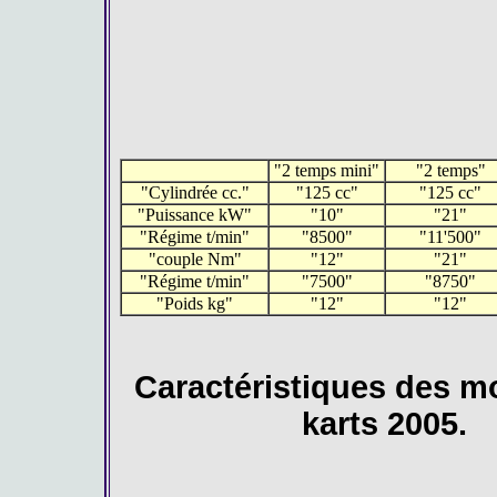
2 temps mini
2 temps
Cylindrée cc.
125 cc
125 cc
Puissance kW
10
21
Régime t/min
8500
11'500
couple Nm
12
21
Régime t/min
7500
8750
Poids kg
12
12
Caractéristiques des m
karts 2005.