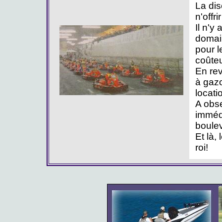
La dis
n'offr
Il n'y
domai
pour l
coûte
En rev
à gazo
locati
A obser
immédi
boulev
Et là,
roi!